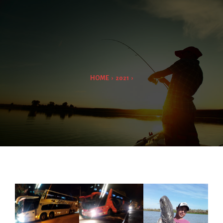
HOME
›
2021
›